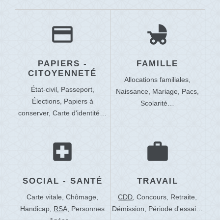
credit_card
child_friendly
PAPIERS -
FAMILLE
CITOYENNETÉ
Allocations familiales,
État-civil,
Passeport,
Naissance,
Mariage,
Pacs,
Élections,
Papiers à
Scolarité…
conserver,
Carte d'identité…
local_hospital
work
SOCIAL - SANTÉ
TRAVAIL
Carte vitale,
Chômage,
CDD
,
Concours,
Retraite,
Handicap,
RSA
,
Personnes
Démission,
Période d'essai…