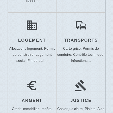
âgées…
domain
commute
LOGEMENT
TRANSPORTS
Allocations logement,
Permis
Carte grise,
Permis de
de construire,
Logement
conduire,
Contrôle technique,
social,
Fin de bail…
Infractions…
euro_symbol
gavel
ARGENT
JUSTICE
Crédit immobilier,
Impôts,
Casier judiciaire,
Plainte,
Aide