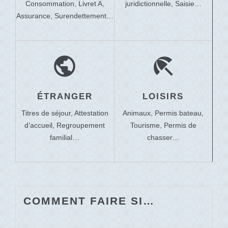
Consommation,
Livret A,
juridictionnelle,
Saisie…
Assurance,
Surendettement…
public
beach_access
ÉTRANGER
LOISIRS
Titres de séjour,
Attestation
Animaux,
Permis bateau,
d’accueil,
Regroupement
Tourisme,
Permis de
familial…
chasser…
COMMENT FAIRE SI…