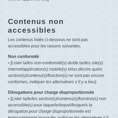
Contenus non
accessibles
Les contenus listés ci-dessous ne sont pas
accessibles pour les raisons suivantes.
Non conformité
•
[Lister la/les non-conformité(s) du/de la/des site(s)
internet/application(s) mobile(s) et/ou décrire quels
section(s)/contenu(s)/fonction(s) ne sont pas encore
conformes, indiquer les alternatives s’il y a lieu].
Dérogations pour charge disproportionnée
• [
Lister la/le/les section(s)/contenu(s)/fonction(s) non
accessible(s) pour laquelle/lequel/lesquels la
dérogation pour charge disproportionnée est
temporairement invoquée, indiquer les alternatives s’il