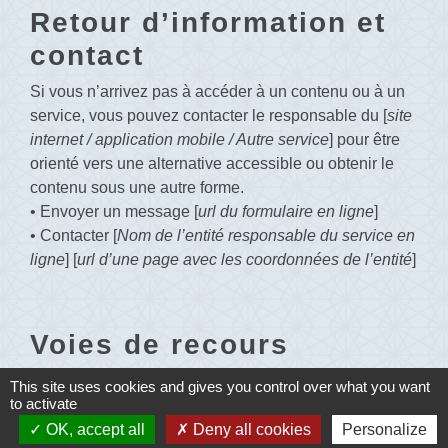
Retour d’information et
contact
Si vous n’arrivez pas à accéder à un contenu ou à un
service, vous pouvez contacter le responsable du [
site
internet / application mobile / Autre service
] pour être
orienté vers une alternative accessible ou obtenir le
contenu sous une autre forme.
• Envoyer un message [
url du formulaire en ligne
]
• Contacter [
Nom de l’entité responsable du service en
ligne
] [
url d’une page avec les coordonnées de l’entité
]
Voies de recours
Cette procédure est à utiliser dans le cas suivant. Vous
This site uses cookies and gives you control over what you want
to activate
avez signalé au responsable du site internet un défaut
d’accessibilité qui vous empêche d’accéder à un
OK, accept all
Deny all cookies
Personalize